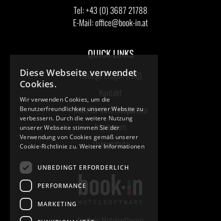
Tel:
+43 (0) 3687 21788
E-Mail:
office@book-in.at
QUICK LINKS
Diese Webseite verwendet
Häufige Fragen (FAQ)
Cookies.
Kontakt
Wir verwenden Cookies, um die
Infos für Vertriebspartner
Benutzerfreundlichkeit unserer Website zu
verbessern. Durch die weitere Nutzung
Impressum
unserer Webseite stimmen Sie der
Verwendung von Cookies gemäß unserer
Datenschutz
Cookie-Richtlinie zu.
Weitere Informationen
UNBEDINGT ERFORDERLICH
PERFORMANCE
MARKETING
book-in Hotelsoftware